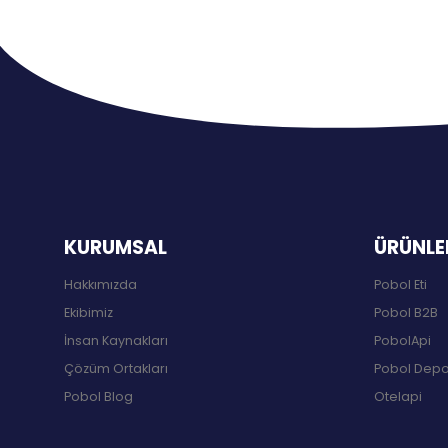
KURUMSAL
ÜRÜNLE
Hakkımızda
Pobol Eti
Ekibimiz
Pobol B2B
İnsan Kaynakları
PobolApi
Çözüm Ortakları
Pobol Dep
Pobol Blog
Otelapi