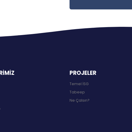
RİMİZ
PROJELER
Temel İSG
Tabeep
Ne Çalsın?
o