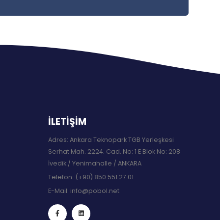
İLETİŞİM
Adres: Ankara Teknopark TGB Yerleşkesi
Serhat Mah. 2224. Cad. No: 1 E Blok No: 208
İvedik / Yenimahalle / ANKARA
Telefon:
(+90) 850 551 27 01
E-Mail:
info@pobol.net