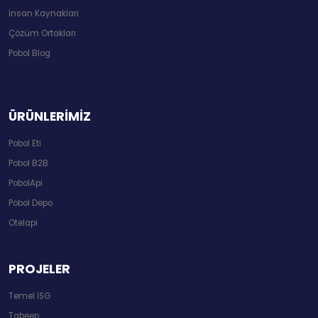
İnsan Kaynakları
Çözüm Ortakları
Pobol Blog
ÜRÜNLERİMİZ
Pobol Eti
Pobol B2B
PobolApi
Pobol Depo
Otelapi
PROJELER
Temel İSG
Tabeep