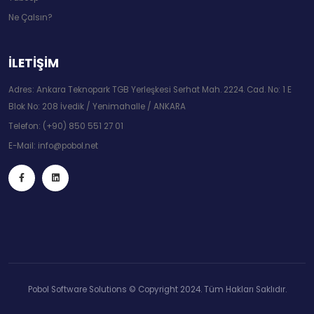
Ne Çalsın?
İLETİŞİM
Adres: Ankara Teknopark TGB Yerleşkesi Serhat Mah. 2224. Cad. No: 1 E
Blok No: 208 İvedik / Yenimahalle / ANKARA
Telefon:
(+90) 850 551 27 01
E-Mail:
info@pobol.net
Pobol Software Solutions © Copyright 2024. Tüm Hakları Saklıdır.